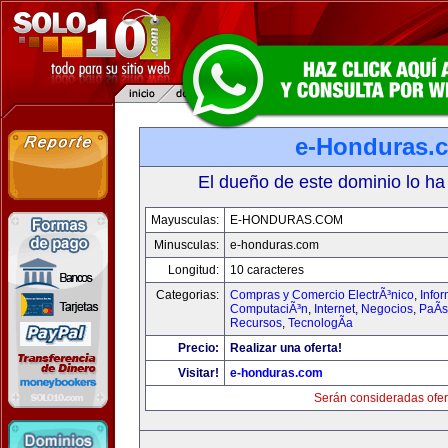
e-Honduras.
El dueño de este dominio lo ha
Mayusculas:
E-HONDURAS.COM
Minusculas:
e-honduras.com
Longitud:
10 caracteres
Categorias:
Compras y Comercio ElectrÃ³nico
,
Infor
ComputaciÃ³n
,
Internet
,
Negocios
,
PaÃ­
Recursos
,
TecnologÃ­a
Precio:
Realizar una oferta!
Visitar!
e-honduras.com
Serán consideradas ofer