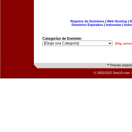
Registro de Dominios
|
Web Hosting
|
D
Dominios Expirados
|
Industrias
|
Indu
Categorías de Dominio:
[Pág. princi
** Precios expre
© 2002/2022 Solo10.com