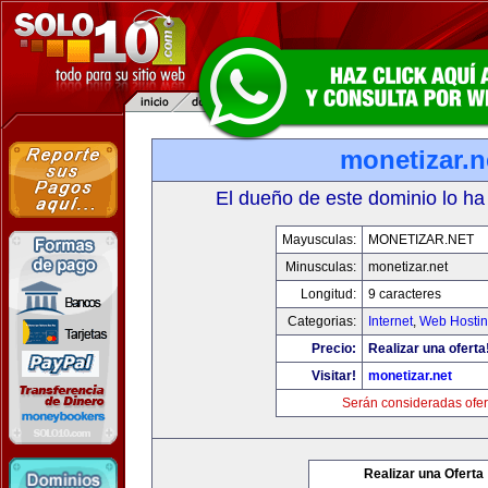
monetizar.n
El dueño de este dominio lo ha
Mayusculas:
MONETIZAR.NET
Minusculas:
monetizar.net
Longitud:
9 caracteres
Categorias:
Internet
,
Web Hostin
Precio:
Realizar una oferta
Visitar!
monetizar.net
Serán consideradas ofer
Realizar una Oferta