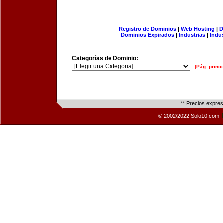
Registro de Dominios
|
Web Hosting
|
D
Dominios Expirados
|
Industrias
|
Indu
Categorías de Dominio:
[Pág. princi
** Precios expre
© 2002/2022 Solo10.com