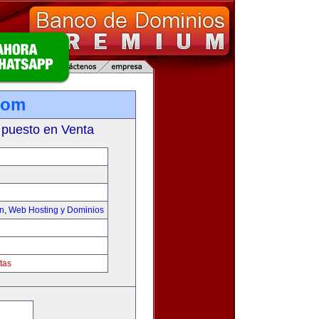
com
 puesto en Venta
on
,
Web Hosting y Dominios
tas