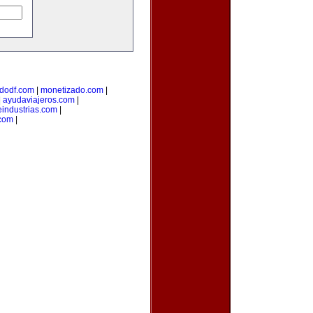
dodf.com
|
monetizado.com
|
|
ayudaviajeros.com
|
industrias.com
|
.com
|