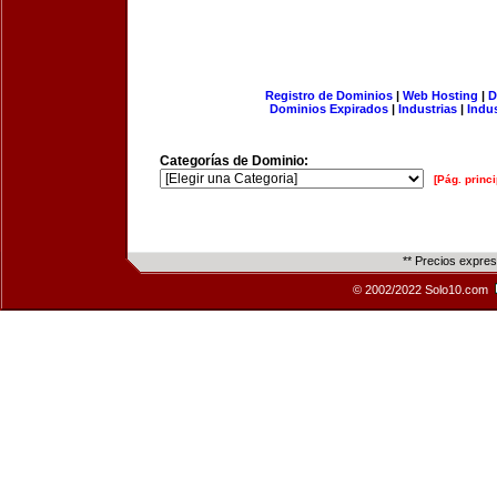
Registro de Dominios
|
Web Hosting
|
D
Dominios Expirados
|
Industrias
|
Indu
Categorías de Dominio:
[Pág. princi
** Precios expre
© 2002/2022 Solo10.com