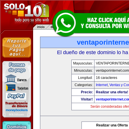
ventaporintern
El dueño de este dominio lo ha
Mayusculas:
VENTAPORINTERN
Minusculas:
ventaporinternet.com
Longitud:
16 caracteres
Categorias:
Internet
,
Ventas y Co
Precio:
Realizar una oferta!
Visitar!
ventaporinternet.c
Serán consideradas ofer
Realizar una Oferta