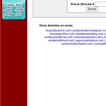
Precio Ofrecido $
Otros dominios en venta:
musicalizacion.com
|
productostecnologicos.c
tenisargentino.com
|
tipsdemarketing.com
|
ventasviainternet.com
|
visionynegocios.com
|
r
ventamultinivel.com
|
agenciaempleos.com
|
comprandoenlared.com
|
cursodef