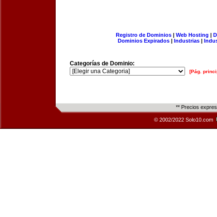
Registro de Dominios
|
Web Hosting
|
D
Dominios Expirados
|
Industrias
|
Indu
Categorías de Dominio:
[Pág. princi
** Precios expre
© 2002/2022 Solo10.com