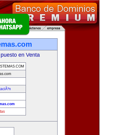
temas.com
 puesto en Venta
ISTEMAS.COM
as.com
taciÃ³n
emas.com
tas