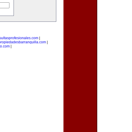
sultasprofesionales.com
|
propiedadesbarranquilla.com
|
to.com
|