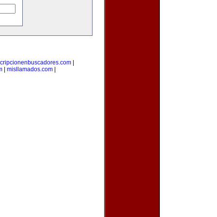
scripcionenbuscadores.com
|
m
|
misllamados.com
|