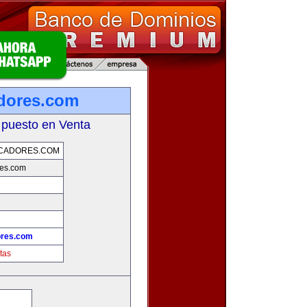
dores.com
 puesto en Venta
SCADORES.COM
res.com
ores.com
tas