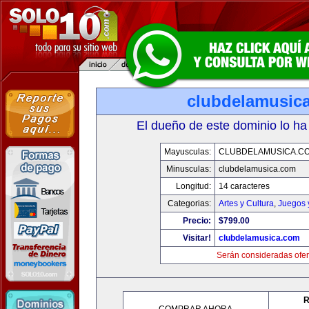
clubdelamusic
El dueño de este dominio lo ha
Mayusculas:
CLUBDELAMUSICA.C
Minusculas:
clubdelamusica.com
Longitud:
14 caracteres
Categorias:
Artes y Cultura
,
Juegos 
Precio:
$799.00
Visitar!
clubdelamusica.com
Serán consideradas ofer
R