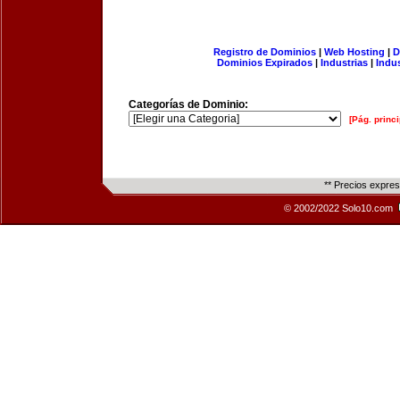
Registro de Dominios
|
Web Hosting
|
D
Dominios Expirados
|
Industrias
|
Indu
Categorías de Dominio:
[Pág. princi
** Precios expre
© 2002/2022 Solo10.com