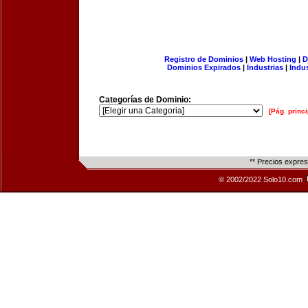
Registro de Dominios
|
Web Hosting
|
D
Dominios Expirados
|
Industrias
|
Indu
Categorías de Dominio:
[Pág. princi
** Precios expre
© 2002/2022 Solo10.com