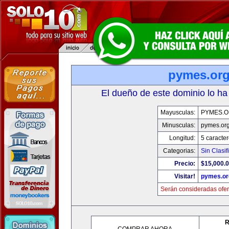
pymes.or
El dueño de este dominio lo ha
Mayusculas:
PYMES.
Minusculas:
pymes.or
Longitud:
5 caracte
Categorias:
Sin Clasif
Precio:
$15,000.
Visitar!
pymes.or
Serán consideradas ofer
R