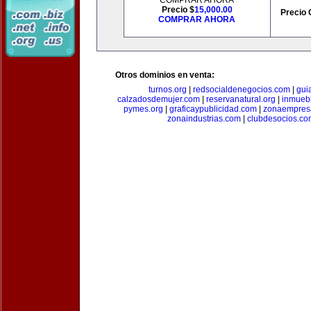
COMPRAR AHORA
Precio $
15,000.00
Precio 
COMPRAR AHORA
Otros dominios en venta:
turnos.org
|
redsocialdenegocios.com
|
gui
calzadosdemujer.com
|
reservanatural.org
|
inmueb
pymes.org
|
graficaypublicidad.com
|
zonaempresa
zonaindustrias.com
|
clubdesocios.co