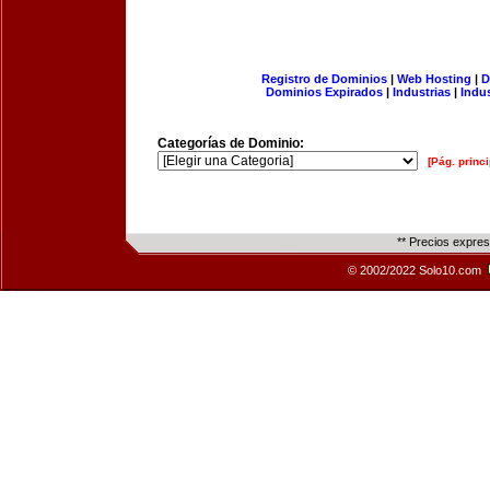
Registro de Dominios
|
Web Hosting
|
D
Dominios Expirados
|
Industrias
|
Indu
Categorías de Dominio:
[Pág. princi
** Precios expre
© 2002/2022 Solo10.com