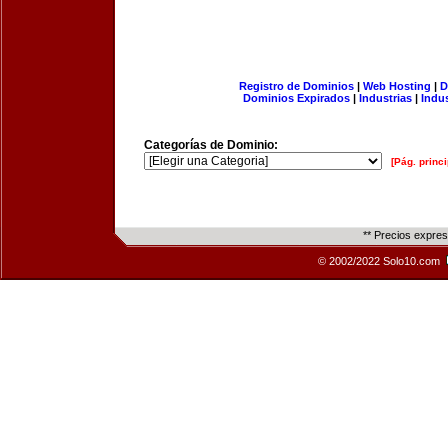
Registro de Dominios
|
Web Hosting
|
D
Dominios Expirados
|
Industrias
|
Indu
Categorías de Dominio:
[Pág. princi
** Precios expre
© 2002/2022 Solo10.com