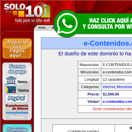
e-Contenidos
El dueño de este dominio lo ha
Mayusculas:
E-CONTENIDOS
Minusculas:
e-contenidos.com
Longitud:
12 caracteres
Categorias:
Internet
,
Miscelane
Precio:
$1,500.00
Visitar!
e-contenidos.co
Serán consideradas ofer
R