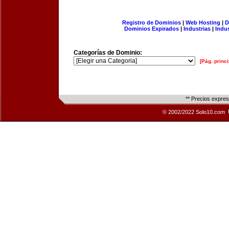
Registro de Dominios
|
Web Hosting
|
D
Dominios Expirados
|
Industrias
|
Indu
Categorías de Dominio:
[Pág. princi
** Precios expre
© 2002/2022 Solo10.com