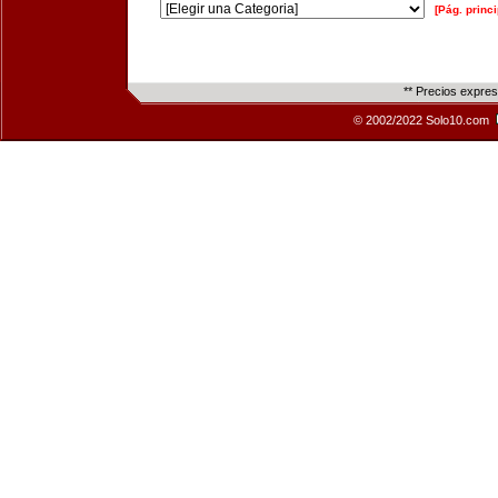
[Pág. princi
** Precios expre
© 2002/2022 Solo10.com