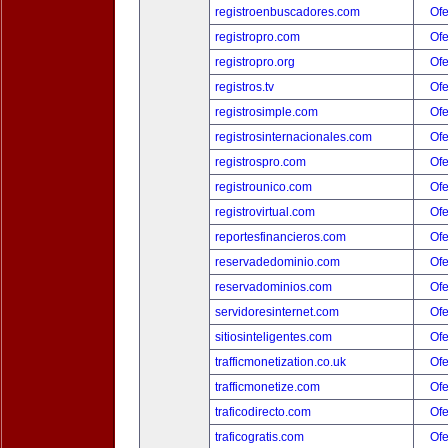
registroenbuscadores.com
Ofe
registropro.com
Ofe
registropro.org
Ofe
registros.tv
Ofe
registrosimple.com
Ofe
registrosinternacionales.com
Ofe
registrospro.com
Ofe
registrounico.com
Ofe
registrovirtual.com
Ofe
reportesfinancieros.com
Ofe
reservadedominio.com
Ofe
reservadominios.com
Ofe
servidoresinternet.com
Ofe
sitiosinteligentes.com
Ofe
trafficmonetization.co.uk
Ofe
trafficmonetize.com
Ofe
traficodirecto.com
Ofe
traficogratis.com
Ofe