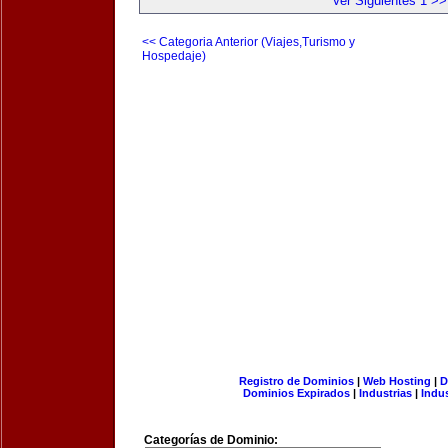
Ver Siguientes 1 >>
<< Categoria Anterior (Viajes,Turismo y
Hospedaje)
Registro de Dominios
|
Web Hosting
|
D
Dominios Expirados
|
Industrias
|
Indu
Categorías de Dominio: