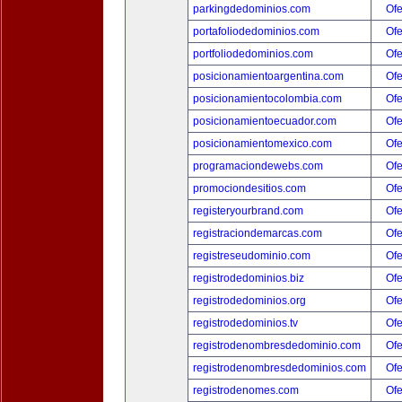
parkingdedominios.com
Ofe
portafoliodedominios.com
Ofe
portfoliodedominios.com
Ofe
posicionamientoargentina.com
Ofe
posicionamientocolombia.com
Ofe
posicionamientoecuador.com
Ofe
posicionamientomexico.com
Ofe
programaciondewebs.com
Ofe
promociondesitios.com
Ofe
registeryourbrand.com
Ofe
registraciondemarcas.com
Ofe
registreseudominio.com
Ofe
registrodedominios.biz
Ofe
registrodedominios.org
Ofe
registrodedominios.tv
Ofe
registrodenombresdedominio.com
Ofe
registrodenombresdedominios.com
Ofe
registrodenomes.com
Ofe